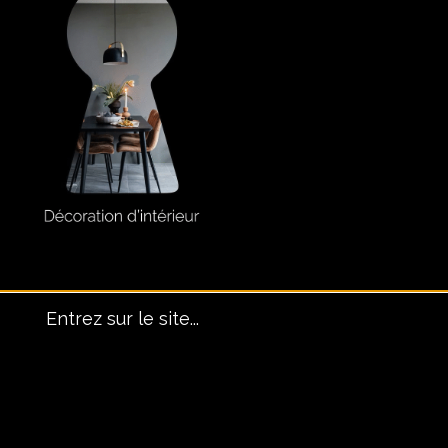
anoramique, lui seul
A
fait le décors !
Entrez sur le site...
TOUS LES PROJETS